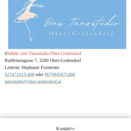
ℹ️
Ballett- und Tanzstudio Ober-Grafendorf
Raiffeisengasse 7, 3200 Ober-Grafendorf 
Leiterin: Stephanie Forstreiter
027472313-408
 oder 
0676845671408
tanzstudio@ober-grafendorf.at
Kontakt