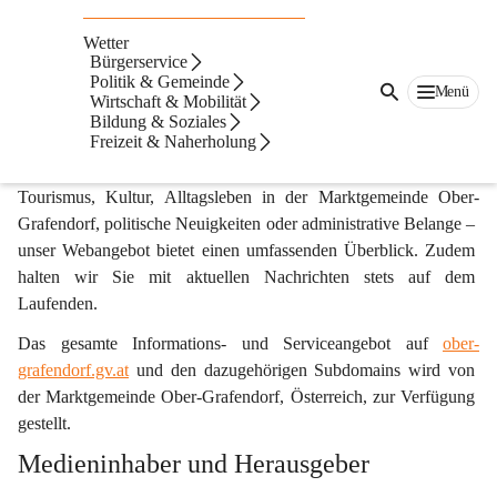
Impressum & Offenlegung gemäß §25 des
Wetter
Mediengesetzes
Bürgerservice
Politik & Gemeinde
ober-grafendorf.gv.at
 ist die offizielle Online-Plattform der 
Menü
Wirtschaft & Mobilität
Marktgemeinde Ober-Grafendorf. Hier und auf zugehörigen 
Bildung & Soziales
Freizeit & Naherholung
Subdomains finden Sie eine Vielfalt an Informationen und 
Diensten zu unterschiedlichsten Themenbereichen. Sei es 
Tourismus, Kultur, Alltagsleben in der Marktgemeinde Ober-
Grafendorf, politische Neuigkeiten oder administrative Belange – 
unser Webangebot bietet einen umfassenden Überblick. Zudem 
halten wir Sie mit aktuellen Nachrichten stets auf dem 
Laufenden. 
Das gesamte Informations- und Serviceangebot auf 
ober-
grafendorf.gv.at
 und den dazugehörigen Subdomains wird von 
der Marktgemeinde Ober-Grafendorf, Österreich, zur Verfügung 
gestellt.
Medieninhaber und Herausgeber