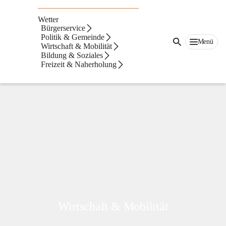
Ober-
Grafendorf
Wetter
Bürgerservice
Politik & Gemeinde
Menü
Wirtschaft & Mobilität
Bildung & Soziales
Freizeit & Naherholung
Bürgerservice
Wirtschaft & Mobilität