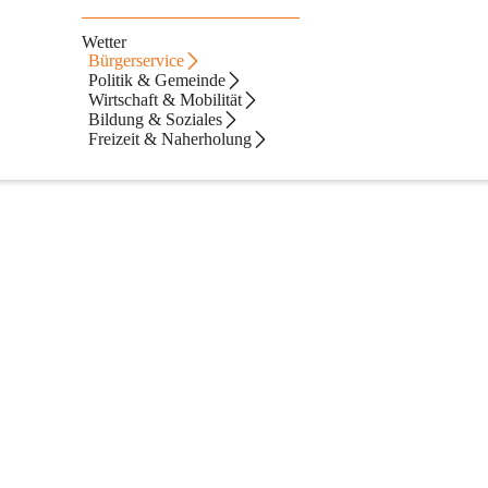
Wetter
Bürgerservice
Politik & Gemeinde
Wirtschaft & Mobilität
nd mit der Geburt, über die Eheschließung bis hin zum Sterbefall 
Bildung & Soziales
Freizeit & Naherholung
m Bürgerservice im Erdgeschoss.