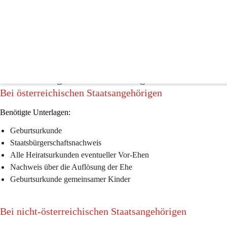
Standesamt
Am Standesamt werden die wesentlichen Ereignisse des Lebens, beginne
beurkundet. Das Standesamt, Meldeamt sowie Fundamt befindet sich i
💍Anmeldung der Eheschließung
Bei österreichischen Staatsangehörigen 
Benötigte Unterlagen:
Geburtsurkunde
Staatsbürgerschaftsnachweis
Alle Heiratsurkunden eventueller Vor-Ehen
Nachweis über die Auflösung der Ehe
Geburtsurkunde gemeinsamer Kinder
Bei nicht-österreichischen Staatsangehörigen