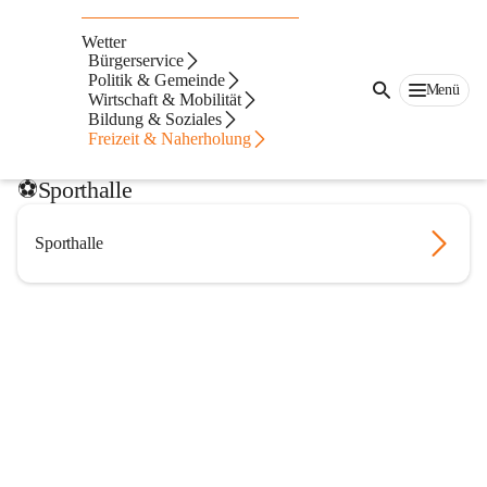
Sportstätten
Wetter
Bürgerservice
🛝Gemeindesportzentrum
Politik & Gemeinde
Menü
Wirtschaft & Mobilität
Bildung & Soziales
Gemeindesportzentrum
Freizeit & Naherholung
⚽️Sporthalle
Sporthalle