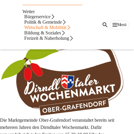
Dirndltaler
Wetter
Wochenmarkt
Bürgerservice
Politik & Gemeinde
Menü
Wirtschaft & Mobilität
Gustieren und genießen, essen und trinken,
Bildung & Soziales
sehen und gesehen werden – genau hier!
Freizeit & Naherholung
Die Marktgemeinde Ober-Grafendorf veranstaltet bereits seit 
mehreren Jahren den Dirndltaler Wochenmarkt. Dafür 