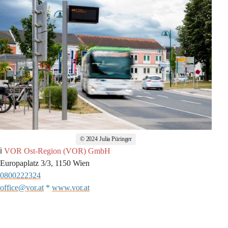
© 2024 Julia Püringer
ℹ️ 
VOR Ost-Region (VOR) GmbH
Europaplatz 3/3, 1150 Wien 
0800222324
office@vor.at
 * 
www.vor.at