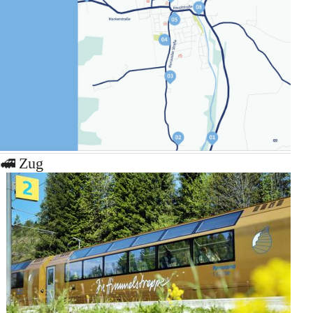
🚅 Zug