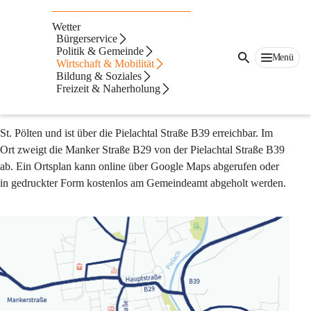
Auf dieser Seite
Wetter
Mobilität
Bürgerservice
Politik & Gemeinde
Menü
Wirtschaft & Mobilität
🚗 Straße
Bildung & Soziales
Freizeit & Naherholung
Ober-Grafendorf liegt südlich der niederösterreichischen 
Landeshauptstadt St. Pölten. 
St. Pölten und ist über die Pielachtal Straße B39 erreichbar. Im 
Ort zweigt die Manker Straße B29 von der Pielachtal Straße B39 
ab. Ein Ortsplan kann online über Google Maps abgerufen oder 
in gedruckter Form kostenlos am Gemeindeamt abgeholt werden. 