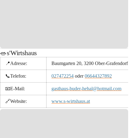
🥗s'Wirtshaus
📍Adresse:
Baumgarten 20, 3200 Ober-Grafendorf
📞
Telefon:
027472254
oder 
06644327892
📧
E-Mail:
gasthaus-buder-hehal@hotmail.com
🔗
Website:
www.s-wirtshaus.at