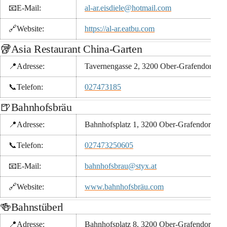
📧
E-Mail:
al-ar.eisdiele@hotmail.com
🔗
Website:
https://al-ar.eatbu.com
🥡Asia Restaurant China-Garten
📍Adresse:
Tavernengasse 2, 3200 Ober-Grafendorf
📞
Telefon:
027473185
🍺Bahnhofsbräu
📍Adresse:
Bahnhofsplatz 1, 3200 Ober-Grafendorf
📞
Telefon:
027473250605
📧
E-Mail:
bahnhofsbrau@styx.at
🔗
Website:
www.bahnhofsbräu.com
🍻Bahnstüberl
📍Adresse:
Bahnhofsplatz 8, 3200 Ober-Grafendorf