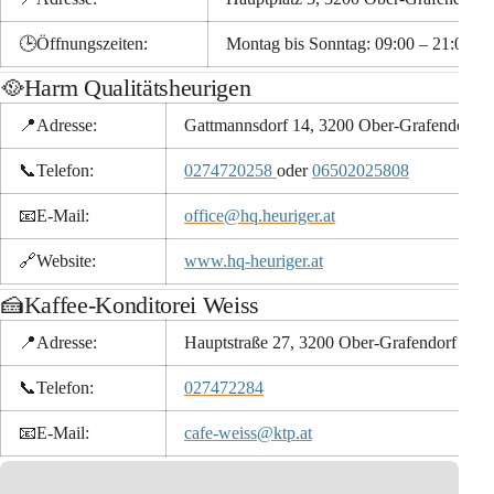
🕒️
Öffnungszeiten:
Montag bis Sonntag: 09:00 – 21:00 Uh
🥘Harm Qualitätsheurigen
📍Adresse:
Gattmannsdorf 14, 3200 Ober-Grafendorf
📞
Telefon:
0274720258 
oder 
06502025808
📧
E-Mail:
office@hq.heuriger.at
🔗
Website:
www.hq-heuriger.at
🍰Kaffee-Konditorei Weiss
📍Adresse:
Hauptstraße 27, 3200 Ober-Grafendorf
📞
Telefon:
027472284
📧
E-Mail:
cafe-weiss@ktp.at