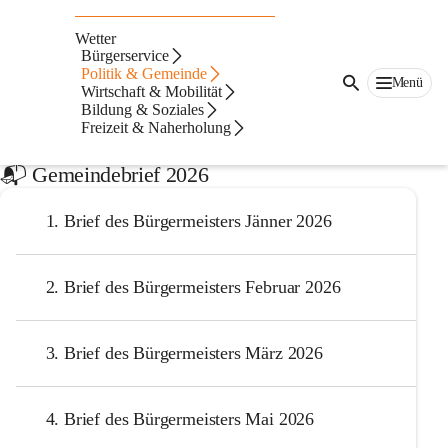
Auf dieser Seite
Wetter
Brief des
Bürgerservice
Politik & Gemeinde
Menü
Wirtschaft & Mobilität
Bürgermeisters
Bildung & Soziales
Freizeit & Naherholung
Der Brief des Bürgermeisters ergeht an alle Haushalte per Post. 
📬️ Gemeindebrief 2026
1. Brief des Bürgermeisters Jänner 2026
2. Brief des Bürgermeisters Februar 2026
3. Brief des Bürgermeisters März 2026
4. Brief des Bürgermeisters Mai 2026