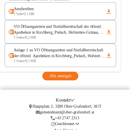
(Vogelgrippe - AGES).
Anschreiben
1 Seite
•
0,1 MB
VO Öffnungszeiten und Notfallbereitschaft der öffentl.
Apotheken in Kirchberg_Pielach, Hofstetten-Grünau, Wi
5 Seiten
•
0,2 MB
lhelmsburg & Ober-Gr
Anlage 1 zu VO Öffnungszeiten und Notfallbereitschaft
der öffentl. Apotheken in Kirchberg_Pielach, Hofstetten
2 Seiten
•
0,1 MB
-Grünau, Wilhelmsbu
Alle anzeigen
Kontakt
Hauptplatz 2, 3200 Ober-Grafendorf, AUT
gemeindeamt@ober-grafendorf.at
+43 2747 2313
Geschlossen