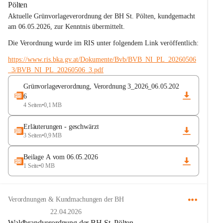
Pölten
Aktuelle Grünvorlageverordnung der BH St. Pölten, kundgemacht 
am 06.05.2026, zur Kenntnis übermittelt.
Die Verordnung wurde im RIS unter folgendem Link veröffentlich:
https://www.ris.bka.gv.at/Dokumente/Bvb/BVB_NI_PL_20260506
_3/BVB_NI_PL_20260506_3.pdf
Grünvorlageverordnung, Verordnung 3_2026_06.05.202
6
4 Seiten
•
0,1 MB
Erläuterungen - geschwärzt
3 Seiten
•
0,9 MB
Beilage A vom 06.05.2026
1 Seite
•
0 MB
Verordnungen & Kundmachungen der BH
22.04.2026
Waldbrandverordnung der BH St. Pölten