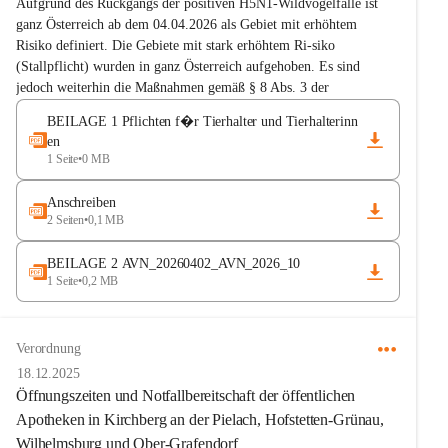
Aufgrund des Rückgangs der positiven H5N1-Wildvogelfälle ist 
ganz Österreich ab dem 04.04.2026 als Gebiet mit erhöhtem 
Risiko definiert. Die Gebiete mit stark erhöhtem Ri-siko 
(Stallpflicht) wurden in ganz Österreich aufgehoben. Es sind 
jedoch weiterhin die Maßnahmen gemäß § 8 Abs. 3 der 
Vogelgesundheitsverordnung einzuhalten (Beilage 1).
BEILAGE 1 Pflichten f�r Tierhalter und Tierhalterinn
Die aktuelle Situation ist auf der Homepage des Landes NÖ 
en
1 Seite
•
0 MB
dargestellt 
www.noe.gv.at
.
Auf der Homepage werden Karten zur Verfügung gestellt, mit 
Anschreiben
denen die Bürgerinnen und
2 Seiten
•
0,1 MB
Bürger feststellen können, ob sie sich in einem Risikogebiet und in 
BEILAGE 2 AVN_20260402_AVN_2026_10
einer Sperrzone befinden.
1 Seite
•
0,2 MB
Grundsätzlich sollte auf die jeweils aktuellen Informationen des 
Landes (Geflügelpest
Verordnung
(Aviärer Influenza, HPAI, „Vogelgrippe“) - Land 
18.12.2025
Niederösterreich) und des Bundes (Aviäre Influenza (Vogelgrippe, 
Öffnungszeiten und Notfallbereitschaft der öffentlichen
Geflügelpest) - KVG) Bedacht genommen werden. Auf der Home-
Apotheken in Kirchberg an der Pielach, Hofstetten-Grünau,
page der AGES befinden sich zusätzliche Informationen in Form 
von Kurzvideos und Merkblättern zur aviären Influenza. 
Wilhelmsburg und Ober-Grafendorf