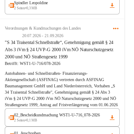
Spindler Leopoldine
2 Seiten
•
0,3 MB
Verordnungen & Kundmachungen des Landes
20.07.2026
-
21.09.2026
"S 34 Traisental Schnellstraße“, Genehmigung gemäß § 24
Abs 3 iVm § 24 UVP-G 2000 iVm NÖ Naturschutzgesetz
2000 und NÖ Straßengesetz 1999
Betrifft: WST1-U-716/078-2026
Autobahnen- und Schnellstraßen- Finanzierungs- 
Aktiengesellschaft (ASFINAG) vertreten durch ASFINAG 
Baumanagement GmbH und Land Niederösterreich, Vorhaben „S 
34 Traisental Schnellstraße“, Genehmigung gemäß § 24 Abs 3 
iVm § 24 UVP-G 2000 iVm NÖ Naturschutzgesetz 2000 und NÖ 
Straßengesetz 1999; Antrag auf Fristverlängerung vom 01.06.2026 
gemäß § 24f Abs 5 UVP-G
02_Bescheidkundmachung WST1-U-716_078-2026
2 Seiten
•
0,1 MB
01_Anschreiben