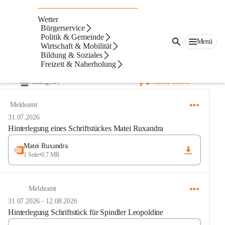
Amtstafel
Wetter
Alle Informationen sind auch in den Schaukästen vor dem 
Bürgerservice
Politik & Gemeinde
Haupteingang des Gemeindeamts ersichtlich sowie in der Cities-
Menü
Wirtschaft & Mobilität
App. 
Bildung & Soziales
Freizeit & Naherholung
Anzeigeart
Neueste zuerst
Meldeamt
31.07.2026
Hinterlegung eines Schriftstückes Matei Ruxandra
Matei Ruxandra
1 Seite
•
0,7 MB
Meldeamt
31.07.2026
-
12.08.2026
Hinterlegung Schriftstück für Spindler Leopoldine