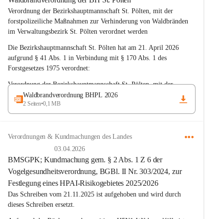
Verordnung der Bezirkshauptmannschaft St. Pölten, mit der 
forstpolizeiliche Maßnahmen zur Verhinderung von Waldbränden 
im Verwaltungsbezirk St. Pölten verordnet werden
Die Bezirkshauptmannschaft St. Pölten hat am 21. April 2026 
aufgrund § 41 Abs. 1 in Verbindung mit § 170 Abs. 1 des 
Forstgesetzes 1975 verordnet:
Verordnung der Bezirkshauptmannschaft St. Pölten, mit der 
Maßnahmen zur Hintanhaltung von Waldbränden verordnet werden
Waldbrandverordnung BHPL 2026
2 Seiten
•
0,1 MB
Die Waldbrandverordnung wurde im RIS kundgemacht und kann 
unter folgendem Link abgerufen werden:
Verordnungen & Kundmachungen des Landes
https://www.ris.bka.gv.at/Dokumente/Bvb/BVB_NI_PL_20260421
_2/BVB_NI_PL_20260421_2.pdf
03.04.2026
BMSGPK; Kundmachung gem. § 2 Abs. 1 Z 6 der
Vogelgesundheitsverordnung, BGBl. II Nr. 303/2024, zur
Festlegung eines HPAI-Risikogebietes 2025/2026
Das Schreiben vom 21.11.2025 ist aufgehoben und wird durch 
dieses Schreiben ersetzt.