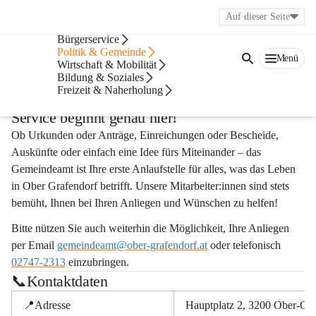
Auf dieser Seite
Wetter
Bürgerservice
Amtszeiten &
Politik & Gemeinde
Menü
Wirtschaft & Mobilität
Bildung & Soziales
Kontaktdaten
Freizeit & Naherholung
Service beginnt genau hier!
Ob Urkunden oder Anträge, Einreichungen oder Bescheide, 
Auskünfte oder einfach eine Idee fürs Miteinander – das 
Gemeindeamt ist Ihre erste Anlaufstelle für alles, was das Leben 
in Ober Grafendorf betrifft. Unsere Mitarbeiter:innen sind stets 
bemüht, Ihnen bei Ihren Anliegen und Wünschen zu helfen!
Bitte nützen Sie auch weiterhin die Möglichkeit, Ihre Anliegen 
per Email 
gemeindeamt@ober-grafendorf.at
oder telefonisch
02747-2313
einzubringen.
📞Kontaktdaten
📍Adresse
Hauptplatz 2, 3200 Ober-Gra