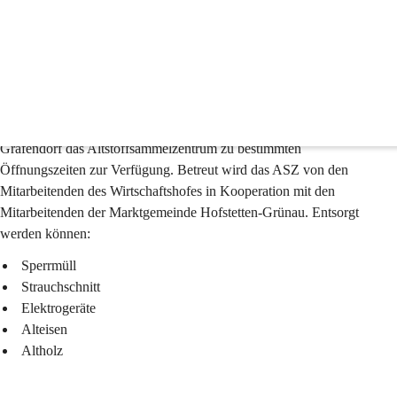
Müll & Altstoffsammelz
🚮 Alststoffsammelzentrum (ASZ)
Um Sperrmüll entsorgen zu können, steht den Bürger:innen in Ober-
Grafendorf das Altstoffsammelzentrum zu bestimmten 
Öffnungszeiten zur Verfügung. Betreut wird das ASZ von den 
Mitarbeitenden des Wirtschaftshofes in Kooperation mit den 
Mitarbeitenden der Marktgemeinde Hofstetten-Grünau. Entsorgt 
werden können: 
 Sperrmüll 
 Strauchschnitt 
 Elektrogeräte 
 Alteisen 
 Altholz 