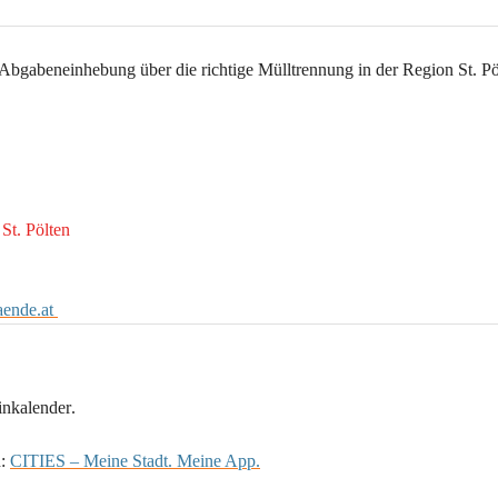
 Abgabeneinhebung 
über die 
richtige Mülltrennung in der Region St. Pö
t. Pölten
ende.at 
inkalender
.
: 
CITIES – Meine Stadt. Meine App.