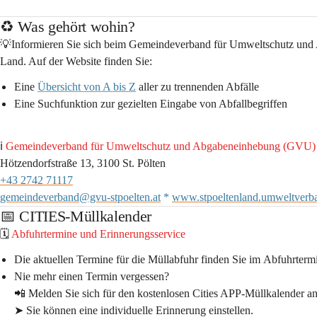
♻️ Was gehört wohin?
💡Informieren Sie sich beim 
Gemeindeverband für Umweltschutz und
Land
. Auf der Website finden Sie:
Eine 
Übersicht von A bis Z
 aller zu trennenden Abfälle 
Eine 
Suchfunktion
 zur gezielten Eingabe von Abfallbegriffen
ℹ️
 Gemeindeverband für Umweltschutz und Abgabeneinhebung (GVU) S
Hötzendorfstraße 13, 3100 St. Pölten
+43 2742 71117
gemeindeverband@gvu-stpoelten.at
 * 
www.stpoeltenland.umweltverba
📅 CITIES-Müllkalender
🗓️ 
Abfuhrtermine und Erinnerungsservice
Die aktuellen Termine für die Müllabfuhr finden Sie im 
Abfuhrterm
Nie mehr einen Termin vergessen?
📲 
Melden Sie sich für den kostenlosen Cities APP-Müllkalender an
➤ Sie können eine 
individuelle Erinnerung
 einstellen.