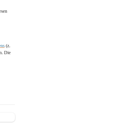
esen 
ens
 (z. 
n. Die 