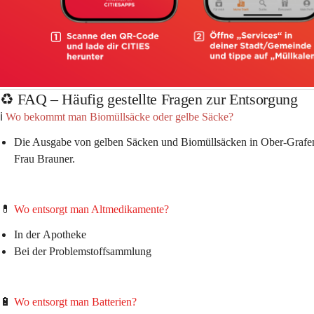
♻️ FAQ – Häufig gestellte Fragen zur Entsorgung
ℹ️ 
Wo bekommt man Biomüllsäcke oder gelbe Säcke? 
Die Ausgabe von gelben Säcken und Biomüllsäcken in Ober-Grafen
Frau Brauner.
💊 
Wo entsorgt man Altmedikamente?
In der 
Apotheke
Bei der 
Problemstoffsammlung
🔋 
Wo entsorgt man Batterien?