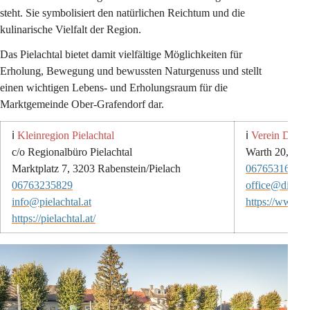
steht. Sie symbolisiert den natürlichen Reichtum und die 
kulinarische Vielfalt der Region.
Das Pielachtal bietet damit vielfältige Möglichkeiten für 
Erholung, Bewegung und bewussten Naturgenuss und stellt 
einen wichtigen Lebens- und Erholungsraum für die 
Marktgemeinde Ober-Grafendorf dar.
ℹ️ 
Kleinregion Pielachtal
ℹ️ 
Verein Dahei
c/o Regionalbüro Pielachtal
Warth 20, 320
Marktplatz 7, 3203 Rabenstein/Pielach
06765316573
06763235829
office@dirndl
info@pielachtal.at
https://www.di
https://pielachtal.at/