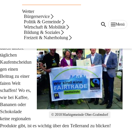
FAIRTRADE
Wetter
Gemeinde
Bürgerservice
Politik & Gemeinde
Menü
Wirtschaft & Mobilität
🌎 Ober-Grafendorf ist FAIRTRADE Gemeinde
Bildung & Soziales
Freizeit & Naherholung
Wir alle können 
durch unsere 
täglichen 
Kaufentscheidun
gen einen 
Beitrag zu einer 
fairen Welt 
schaffen! Wo es, 
wie bei Kaffee, 
Bananen oder 
Schokolade 
© 2018 Marktgemeinde Ober-Grafendorf
keine regionalen 
Produkte gibt, ist es wichtig über den Tellerrand zu blicken!