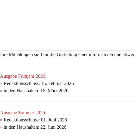
Gemeindezeitung
🖊️ Redaktion
Zur besseren Planung der kommenden Ausgaben der Gemeindezeitung bit
einzureichen. Wir freuen uns, wenn Sie uns Informationen zu Ihren Ak
Ihre Mitteilungen sind für die Gestaltung einer informativen und abw
Ausgabe Frühjahr 2026:
»
 Redaktionsschluss:
 16. Februar 2026 
» 
in den Haushalten:
 16. März 2026 
Ausgabe Sommer 2026:
» 
Redaktionsschluss:
 01. Juni 2026 
»
 in den Haushalten:
 22. Juni 2026 