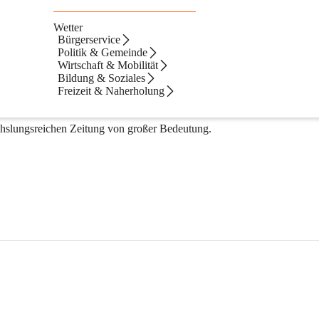
Wetter
Bürgerservice
Politik & Gemeinde
Wirtschaft & Mobilität
Bildung & Soziales
Freizeit & Naherholung
ten wir alle Vereine und Beitragende, ihre Themen und Beiträge rech
tivitäten in der Marktgemeinde Ober-Grafendorf zeitgerecht zukommen 
echslungsreichen Zeitung von großer Bedeutung.