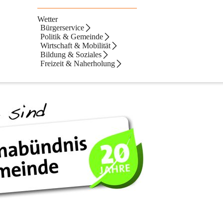
Wetter
Bürgerservice
Politik & Gemeinde
Wirtschaft & Mobilität
t 1999 Klimabündnisgemeinde. Der Klimabündnis-Ausweis zeigt, wie ak
Bildung & Soziales
 insgesamt 73 Klimaschutz-Maßnahmen wir bereits umgesetzt haben. Die
Freizeit & Naherholung
leich im oberen Drittel. 