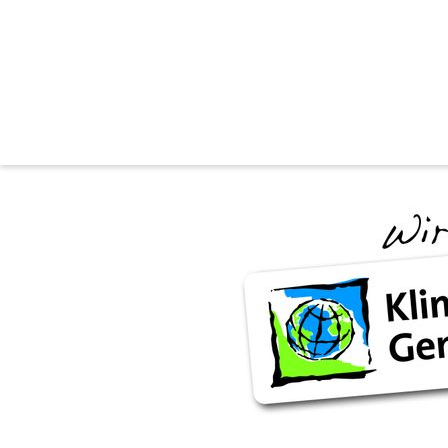
Klimabündnis
🌍️ Klimabündnisgemeinde Ober-Grafendorf
Die Marktgemeinde Ober-Grafendorf ist Vorreiterin und bereits sei
Gemeinde im Klimaschutz ist. Er dokumentiert auch, wie viele der
Marktgemeinde Ober-Grafendorf liegt im niederösterreichweiten Verg