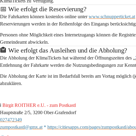
KlimaTickets zu Verfügung.  
📅 Wie erfolgt die Reservierung?
Die Fahrkarten können 
kostenlos 
online unter 
www.schnupperticket.at
Reservierungen werden in der Reihenfolge des Eingangs berücksichti
Personen ohne Möglichkeit eines Internetzugangs können die Registrie
Gemeindeamt abwickeln. 
🏤 Wie erfolgt das Ausleihen und die Abholung?
Die Abholung der KlimaTickets hat während der Öffnungszeiten des „
Entlehnung der Fahrkarte werden die Nutzungsbedingungen zur Kenntn
Die Abholung der Karte ist im Bedarfsfall bereits am Vortag möglich (je 
abzuklären. 
ℹ️ 
Birgit ROITHER e.U. - zum Postkastl
Hauptstraße 2/5, 3200 Ober-Grafendorf
027472349
zumpostkastl@gmx.at
 * 
https://citiesapps.com/pages/zumpostkastl/abo