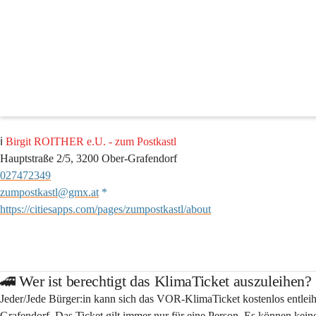
Schnupperticket
Das VOR-Schnupperticket (in Folge KlimaTicket genannt) ist eine Jah
Grafendorfer Gemeindebürger:innen bei „
Zum Postkastl
"
 tageweise un
ℹ️ 
Birgit ROITHER e.U. - zum Postkastl
Hauptstraße 2/5, 3200 Ober-Grafendorf
027472349
zumpostkastl@gmx.at
 * 
https://citiesapps.com/pages/zumpostkastl/about
🚄 Wer ist berechtigt das KlimaTicket auszuleihen?
Jeder/Jede Bürger:in kann sich das VOR-KlimaTicket kostenlos entleihe
Grafendorf
. Das Ticket gilt immer nur für 
eine Person
. Es können kein