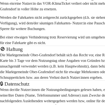
Wenn ein/eine Nutzer:in das VOR-KlimaTicket 
verliert 
oder 
nicht meh
Grafendorf in voller Höhe zu ersetzen. 
Werden die Fahrkarten 
nicht zeitgerecht zurückgegeben 
(d.h. sie steh
Verfügung), wird dem/der säumigen Fahrkarten- Nutzer:in eine Pauscha
Sperre für weitere Buchungen. 
Bei einer etwaigen
 Verhinderung trotz Reservierung
 wird um umgehend
für eine Fahrkarte gibt es nicht. 
🚫 Haftung
Die Marktgemeinde Ober-Grafendorf behält sich das Recht vor, eine Re
Karte bis 3 Tage vor dem Nutzungstag ohne Angaben von Gründen bzw. 
unsachgemäß verwendet werden (z.B. kein Hauptwohnsitz), dann behäl
die Marktgemeinde Ober-Grafendorf nicht für etwaige Mehrkosten oder 
Schnuppertickets bzw. aus deren Verlust durch Nutzer:innen ergeben. 
🔒 Datenschutz
Wenn der/die Nutzer:innen die Nutzungsbedingungen gelesen haben, erk
seine/ihre Daten (Name, Telefonnummer und Adresse) zum Zwecke der
nachfolgenden Ausleihenden weitergegeben werden bzw, online für den