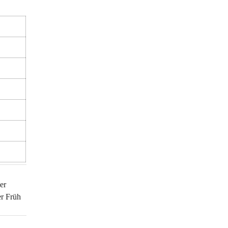
er 
r Früh 