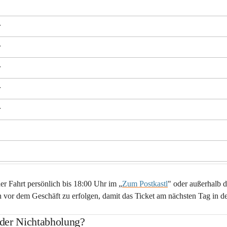
r
r
r
r
r
er Fahrt persönlich bis 18:00 Uhr im „
Zum Postkastl
" oder außerhalb d
n vor dem Geschäft zu erfolgen, damit das Ticket am nächsten Tag in de
oder Nichtabholung?