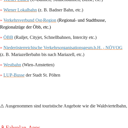
»
Wiener Lokalbahn
 (z. B. Badner Bahn, etc.)
» 
Verkehrsverbund Ost-Region
(Regional- und Stadtbusse, 
Regionalzüge der Öbb, etc.) 
» 
ÖBB
 (Railjet, Cityjet, Schnellbahnen, Intercity etc.)
»
Niederösterreichische Verkehrsorganisationsgesm.b.H. - NÖVOG
(z. B. Mariazellerbahn bis nach Mariazell, etc.) 
»
Westbahn
 (Wien-Amstetten)
» 
LUP-Busse
 der Stadt St. Pölten
⚠️ Ausgenommen sind 
touristische Angebote
 wie die Waldviertelbahn
📱Fahrplan-Apps