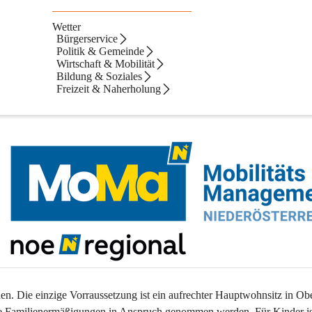
Wetter
Bürgerservice
Politik & Gemeinde
Wirtschaft & Mobilität
resstreckenkarte der Verkehrsverbund Ost-Region, die von den Ober-
Bildung & Soziales
Freizeit & Naherholung
d kostenlos ab 01.04.2026 entliehen werden kann. 
n. Die einzige Vorraussetzung ist ein 
aufrechter Hauptwohnsitz in Ob
e Familienermäßigungen in Anspruch genommen werden. Für Kinder ist