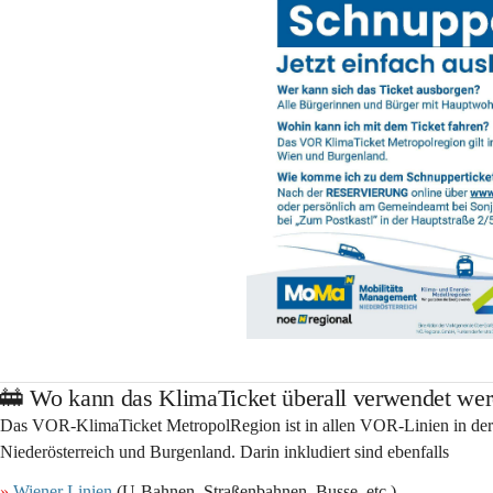
🚋 Wo kann das KlimaTicket überall verwendet we
Das VOR-KlimaTicket MetropolRegion ist in 
allen VOR-Linien
 in de
Niederösterreich und Burgenland
. Darin inkludiert sind ebenfalls 
»
Wiener Linien
 (U-Bahnen, Straßenbahnen, Busse, etc.)