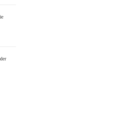
ie 
der 