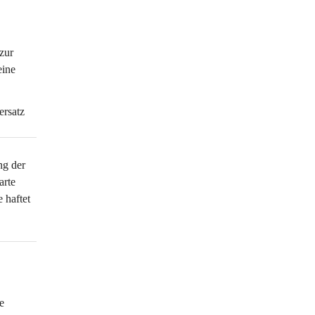
zur 
ine 
ersatz 
ng der 
rte 
 haftet 
 
e 