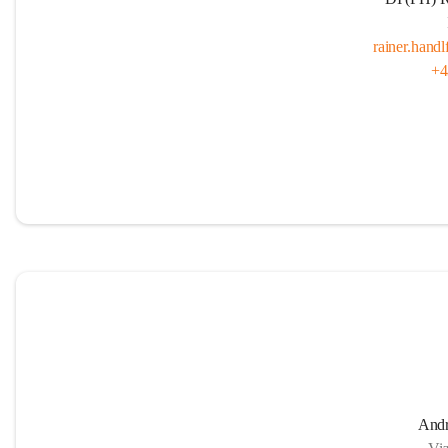
rainer.hand
+4
Andr