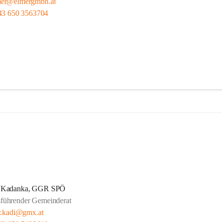
mer@elmergmbh.at
43 650 3563704
 Kadanka, GGR SPÖ
sführender Gemeinderat
r.kadi@gmx.at