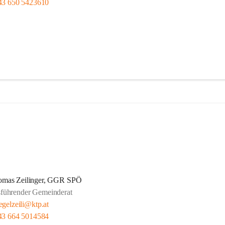
43 650 5423610
omas Zeilinger, GGR SPÖ
sführender Gemeinderat
egelzeili@ktp.at
43 664 5014584