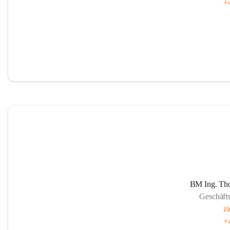
+
BM Ing. Th
Geschäft
zi
+