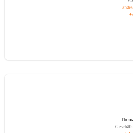
Viz
andre
+
Thoma
Geschäft