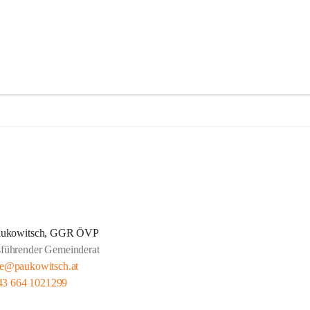
aukowitsch, GGR ÖVP
sführender Gemeinderat
ce@paukowitsch.at
43 664 1021299