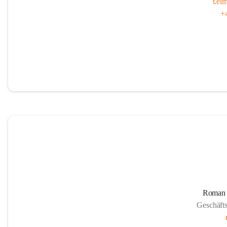
t.el
+
Roman
Geschäft