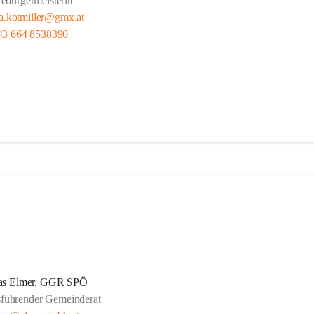
ebürgermeisterin
a.kotmiller@gmx.at
43 664 8538390
s Elmer, GGR SPÖ
sführender Gemeinderat