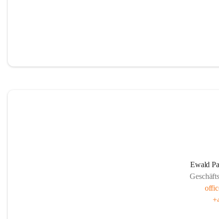
Ewald P
Geschäft
offi
+