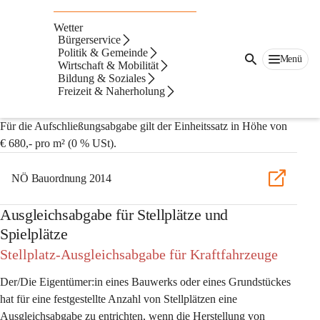
Auf dieser Seite
Wetter
Gebühren, Abgaben,
Bürgerservice
Politik & Gemeinde
Menü
Wirtschaft & Mobilität
Tarife
Bildung & Soziales
Freizeit & Naherholung
Aufschließungsabgabe
Für die Aufschließungsabgabe gilt der Einheitssatz in Höhe von 
€ 680,- pro m²
 (0 % USt). 
NÖ Bauordnung 2014
Ausgleichsabgabe für Stellplätze und
Spielplätze
Stellplatz-Ausgleichsabgabe für Kraftfahrzeuge
Der/Die Eigentümer:in eines Bauwerks oder eines Grundstückes 
hat für eine festgestellte Anzahl von Stellplätzen eine 
Ausgleichsabgabe zu entrichten, wenn die Herstellung von 