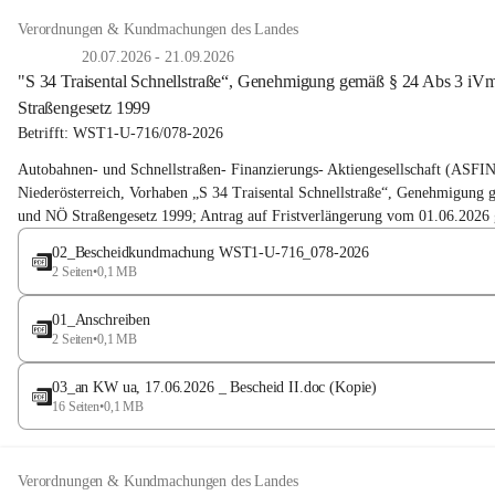
Verordnungen & Kundmachungen des Landes
20.07.2026
-
21.09.2026
"S 34 Traisental Schnellstraße“, Genehmigung gemäß § 24 Abs 3 
Straßengesetz 1999
Betrifft: WST1-U-716/078-2026
Autobahnen- und Schnellstraßen- Finanzierungs- Aktiengesellschaft (A
Niederösterreich, Vorhaben „S 34 Traisental Schnellstraße“, Genehmigu
und NÖ Straßengesetz 1999; Antrag auf Fristverlängerung vom 01.06.202
02_Bescheidkundmachung WST1-U-716_078-2026
2 Seiten
•
0,1 MB
01_Anschreiben
2 Seiten
•
0,1 MB
03_an KW ua, 17.06.2026 _ Bescheid II.doc (Kopie)
16 Seiten
•
0,1 MB
Verordnungen & Kundmachungen des Landes