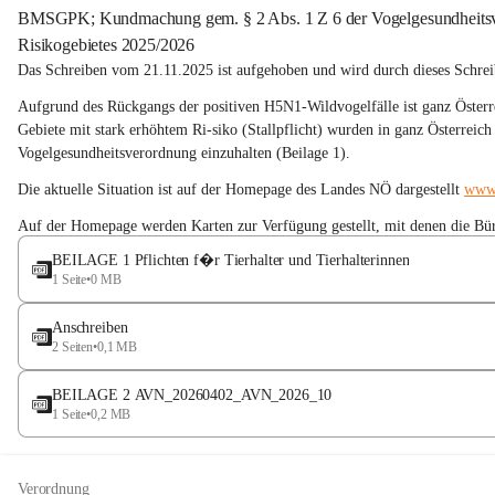
BMSGPK; Kundmachung gem. § 2 Abs. 1 Z 6 der Vogelgesundheitsver
Risikogebietes 2025/2026
Das Schreiben vom 21.11.2025 ist aufgehoben und wird durch dieses Schreib
Aufgrund des Rückgangs der positiven H5N1-Wildvogelfälle ist ganz Österre
Gebiete mit stark erhöhtem Ri-siko (Stallpflicht) wurden in ganz Österrei
Vogelgesundheitsverordnung einzuhalten (Beilage 1).
Die aktuelle Situation ist auf der Homepage des Landes NÖ dargestellt 
www.
Auf der Homepage werden Karten zur Verfügung gestellt, mit denen die Bü
BEILAGE 1 Pflichten f�r Tierhalter und Tierhalterinnen
Bürger feststellen können, ob sie sich in einem Risikogebiet und in einer Sp
1 Seite
•
0 MB
Grundsätzlich sollte auf die jeweils aktuellen Informationen des Landes (Ge
Anschreiben
(Aviärer Influenza, HPAI, „Vogelgrippe“) - Land Niederösterreich) und des
2 Seiten
•
0,1 MB
genommen werden. Auf der Home-page der AGES befinden sich zusätzliche 
Influenza. (Vogelgrippe - AGES).
BEILAGE 2 AVN_20260402_AVN_2026_10
1 Seite
•
0,2 MB
Verordnung