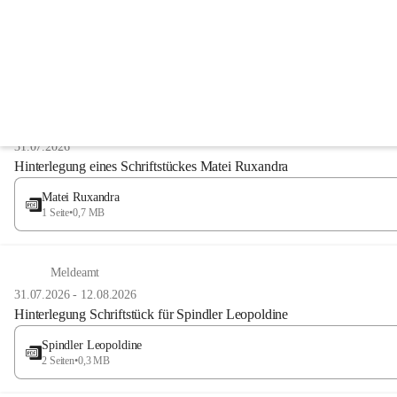
Anzeigeart
Meldeamt
31.07.2026
Hinterlegung eines Schriftstückes Matei Ruxandra
Matei Ruxandra
1 Seite
•
0,7 MB
Meldeamt
31.07.2026
-
12.08.2026
Hinterlegung Schriftstück für Spindler Leopoldine
Spindler Leopoldine
2 Seiten
•
0,3 MB