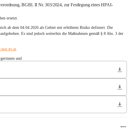
ordnung, BGBl. II Nr. 303/2024, zur Festlegung eines HPAI-
en ersetzt.
ich ab dem 04.04.2026 als Gebiet mit erhöhtem Risiko definiert. Die 
ch aufgehoben. Es sind jedoch weiterhin die Maßnahmen gemäß § 8 Abs. 3 der 
noe.gv.at
.
rgerinnen und
errzone befinden.
flügelpest
 Bundes (Aviäre Influenza (Vogelgrippe, Geflügelpest) - KVG) Bedacht 
Informationen in Form von Kurzvideos und Merkblättern zur aviären 