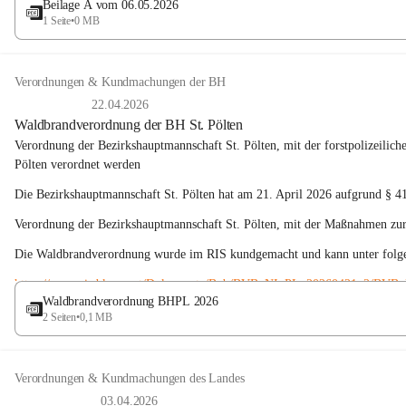
Beilage A vom 06.05.2026
1 Seite
•
0 MB
Verordnungen & Kundmachungen der BH
22.04.2026
Waldbrandverordnung der BH St. Pölten
Verordnung der Bezirkshauptmannschaft St. Pölten, mit der forstpolizeili
Pölten verordnet werden
Die Bezirkshauptmannschaft St. Pölten hat am 21. April 2026 aufgrund § 41
Verordnung der Bezirkshauptmannschaft St. Pölten, mit der Maßnahmen zu
Die Waldbrandverordnung wurde im RIS kundgemacht und kann unter folg
https://www.ris.bka.gv.at/Dokumente/Bvb/BVB_NI_PL_20260421_2/BVB
Waldbrandverordnung BHPL 2026
2 Seiten
•
0,1 MB
Verordnungen & Kundmachungen des Landes
03.04.2026