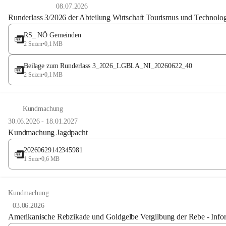
08.07.2026
Runderlass 3/2026 der Abteilung Wirtschaft Tourismus und Technolo
RS_ NÖ Gemeinden
2 Seiten
•
0,1 MB
Beilage zum Runderlass 3_2026_LGBLA_NI_20260622_40
2 Seiten
•
0,1 MB
Kundmachung
30.06.2026
-
18.01.2027
Kundmachung Jagdpacht
20260629142345981
1 Seite
•
0,6 MB
Kundmachung
03.06.2026
Amerikanische Rebzikade und Goldgelbe Vergilbung der Rebe - Infor