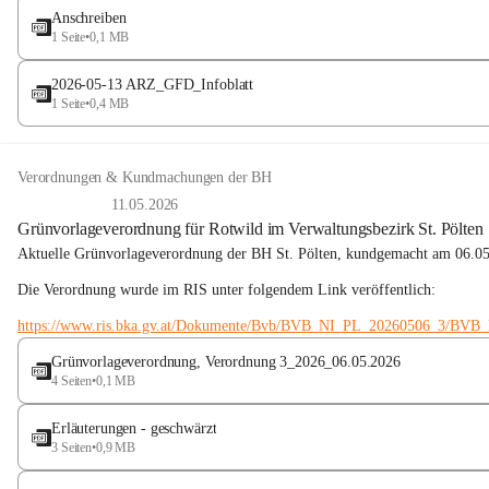
Anschreiben
1 Seite
•
0,1 MB
2026-05-13 ARZ_GFD_Infoblatt
1 Seite
•
0,4 MB
Verordnungen & Kundmachungen der BH
11.05.2026
Grünvorlageverordnung für Rotwild im Verwaltungsbezirk St. Pölten
Aktuelle Grünvorlageverordnung der BH St. Pölten, kundgemacht am 06.05.
Die Verordnung wurde im RIS unter folgendem Link veröffentlich:
https://www.ris.bka.gv.at/Dokumente/Bvb/BVB_NI_PL_20260506_3/BVB
Grünvorlageverordnung, Verordnung 3_2026_06.05.2026
4 Seiten
•
0,1 MB
Erläuterungen - geschwärzt
3 Seiten
•
0,9 MB