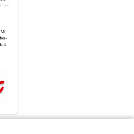
talen 
 Mit 
ber-
illt 