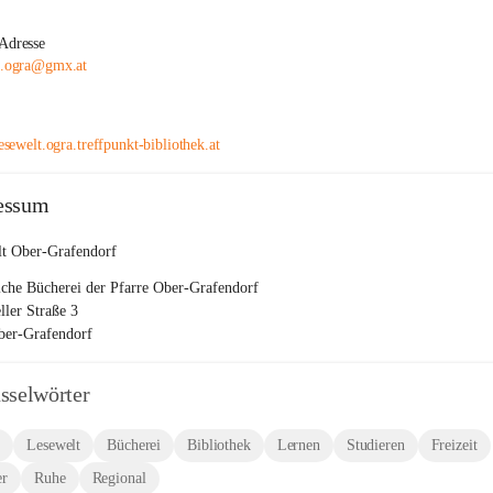
Adresse
t.ogra@gmx.at
lesewelt.ogra.treffpunkt-bibliothek.at
essum
t Ober-Grafendorf
iche Bücherei der Pfarre Ober-Grafendorf
ller Straße 3
ber-Grafendorf
sselwörter
n
Lesewelt
Bücherei
Bibliothek
Lernen
Studieren
Freizeit
er
Ruhe
Regional