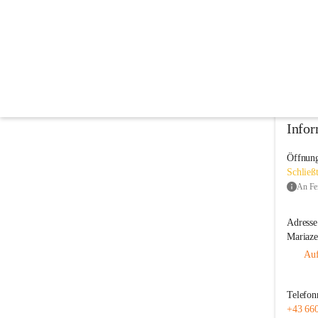
Bücherei
@bucherei
Bibliothek
In CITIES öffnen
Infor
Öffnung
Schließ
Adresse
Mariaze
Auf
Telefo
+43 66