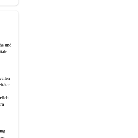
he und 
tale 
eilen 
itäten. 
eliebt 
rn 
ung 
zern 