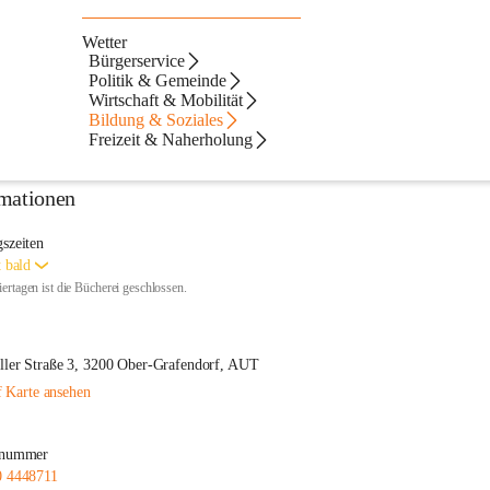
Wetter
Bürgerservice
Politik & Gemeinde
Wirtschaft & Mobilität
Bildung & Soziales
Freizeit & Naherholung
mationen
szeiten
t bald
An Feiertagen ist die Bücherei geschlossen. 
ller Straße 3, 3200 Ober-Grafendorf, AUT
 Karte ansehen
nnummer
0 4448711