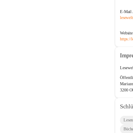
E-Mail 
lesewel
Website
https://
Impr
Lesewel
Öffentl
Mariaze
3200 O
Schlü
Lese
Büch