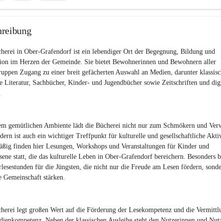
hreibung
herei in Ober-Grafendorf ist ein lebendiger Ort der Begegnung, Bildung und 
tion im Herzen der Gemeinde. Sie bietet Bewohnerinnen und Bewohnern aller 
ruppen Zugang zu einer breit gefächerten Auswahl an Medien, darunter klassisc
 Literatur, Sachbücher, Kinder- und Jugendbücher sowie Zeitschriften und digi
.
em gemütlichen Ambiente lädt die Bücherei nicht nur zum Schmökern und Verw
ndern ist auch ein wichtiger Treffpunkt für kulturelle und gesellschaftliche Aktiv
ßig finden hier Lesungen, Workshops und Veranstaltungen für Kinder und 
ene statt, die das kulturelle Leben in Ober-Grafendorf bereichern. Besonders b
rlesestunden für die Jüngsten, die nicht nur die Freude am Lesen fördern, sonde
e Gemeinschaft stärken.
herei legt großen Wert auf die Förderung der Lesekompetenz und die Vermittl
ienkompetenz. Neben der klassischen Ausleihe steht den Nutzerinnen und Nut