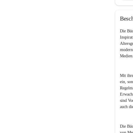
Besc
Die Büc
Inspira
Altersg
moderne
Medien
Mit ihr
ein, so
Regelmä
Erwachs
sind Vo
auch di
Die Büc
von Med